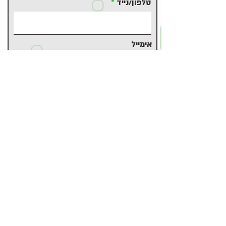
טלפון/נייד
אימייל
משהו להוסיף?
קובץ קורות חיים (לא חובה)
Upload File
Upload supported file (Max 15MB)