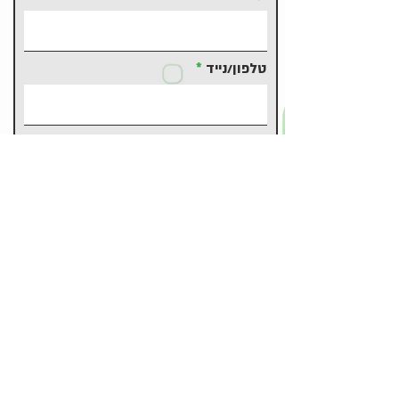
טלפון/נייד
R
לאיזה קופת חולים את/ה משתייך/ת?
*
e
מכבי
q
מאוחדת
u
כללית
i
לאומית
r
אחר
e
d
משהו להוסיף?