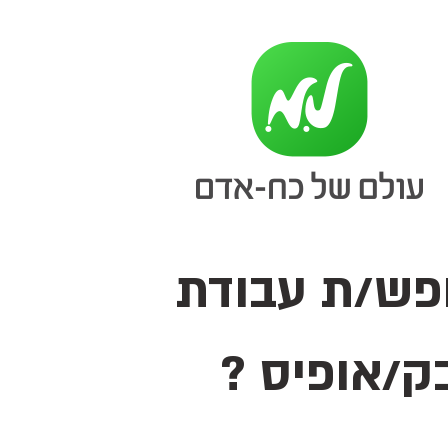
ש/ת עבודת
ק/אופיס ?