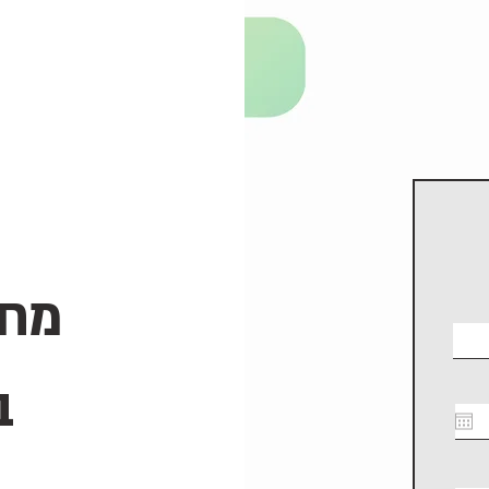
מחפ
ב