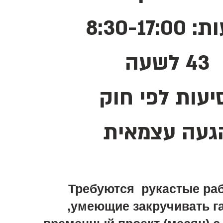
ת:
0
8:30-17:0
43 לשעה
יעות לפי חוק
געה עצמאית
Требуются рукастые ра
,умеющие закручивать га