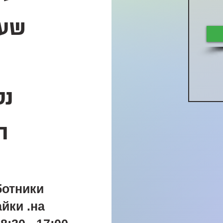
שעו
נס
ה
ботники
йки .на