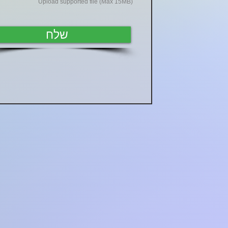
Upload supported file (Max 15MB)
שלח