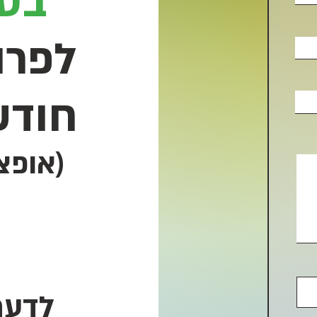
בטי
לפרו
חוד
ש
(אופצ
לדעת