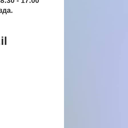
:30 - 17:00
зда.
il