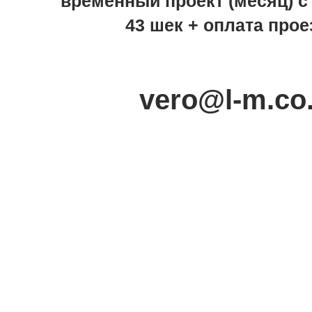
временный проект (месяц) с 8
43 шек + оплата прое
vero@l-m.co.