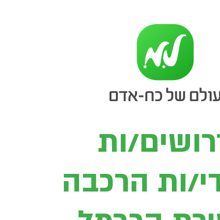
רושים/ות
י/ות הר
כבה