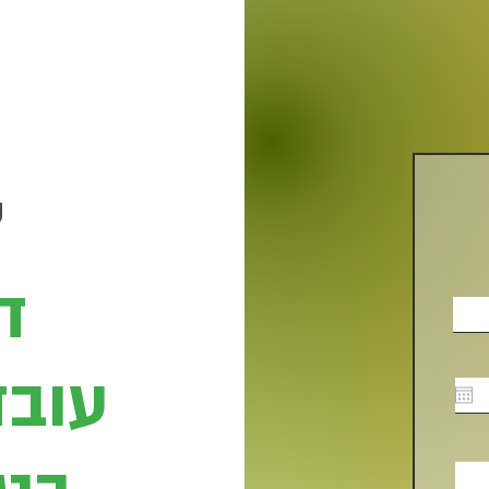
ד
עובד